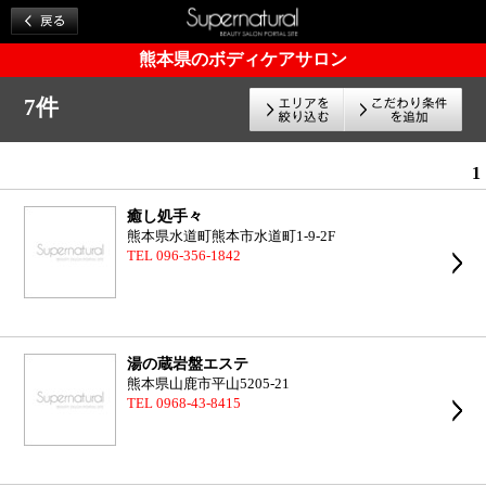
熊本県のボディケアサロン
7件
1
癒し処手々
熊本県水道町熊本市水道町1-9-2F
TEL 096-356-1842
湯の蔵岩盤エステ
熊本県山鹿市平山5205-21
TEL 0968-43-8415