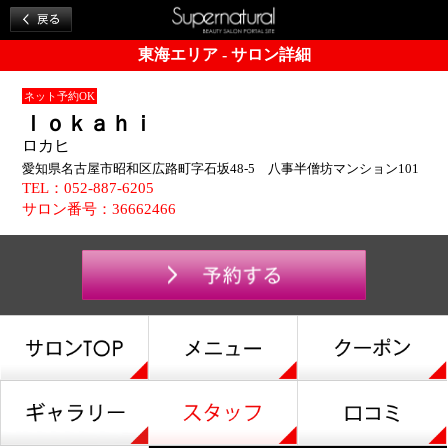
東海エリア - サロン詳細
ネット予約OK
ｌｏｋａｈｉ
ロカヒ
愛知県名古屋市昭和区広路町字石坂48-5 八事半僧坊マンション101
TEL：052-887-6205
サロン番号：36662466