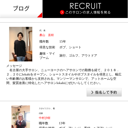
代 表
桑山 直樹
職年数
15年
得意な技術
ボブ、ショート
趣味・マイ
旅行、ゴルフ、アウトドア
ブーム
メッセージ
名古屋の大手サロン、ニューヨークのヘアサロンでの勤務を経て、２０１８．
２．２０にlokahiをオープン。ショートスタイルやボブスタイルを得意とし、幅広
い年齢層のお客様から支持される。マンツーマンサロンで、アットホームな空
間、髪質改善に特化したヘアサロンlokahiにぜひいらしてください。
スタイリスト、着
付師
中村沙樹
職年数
13年