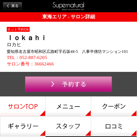
東海エリア - サロン詳細
ネット予約OK
ｌｏｋａｈｉ
ロカヒ
愛知県名古屋市昭和区広路町字石坂48-5 八事半僧坊マンション101
TEL：052-887-6205
サロン番号：36662466