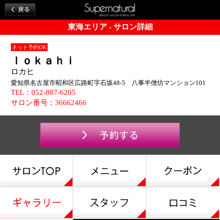
東海エリア - サロン詳細
ネット予約OK
ｌｏｋａｈｉ
ロカヒ
愛知県名古屋市昭和区広路町字石坂48-5 八事半僧坊マンション101
TEL：052-887-6205
サロン番号：36662466