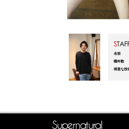
名前
職年数
得意な技