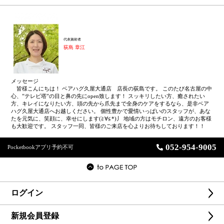
代表施術者
荻島 章江
メッセージ
皆様こんにちは！ ベアハグ久屋大通店 店長の荻島です。 このたび名古屋の中
心、”テレビ塔”の目と鼻の先にopen致します！ スッキリしたい方、癒されたい
方、キレイになりたい方、頭の先から爪先まで全身のケアをするなら、是非ベア
ハグ久屋大通店へお越しください。 個性豊かで愛情いっぱいのスタッフが、あな
たを元気に、笑顔に、幸せにします(≧∀≦*)丿 地域の方はモチロン、遠方のお客様
も大歓迎です。 スタッフ一同、皆様のご来店を心よりお待ちしております！！
052-954-9005
Pocketbookアプリ予約不可
ログイン
新規会員登録