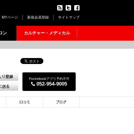
MYページ
新規会員登録
サイトマップ
ロン
カルチャー・メディカル
Pocketbookアプリ予約不可
052-954-9005