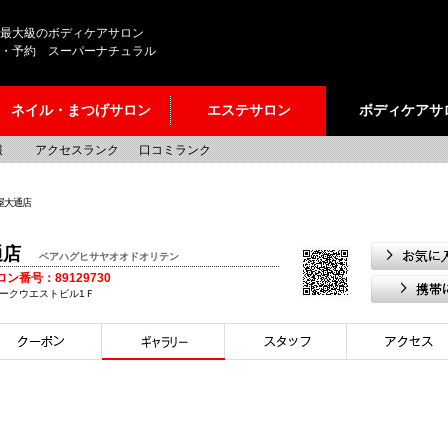
最大級のボディケアサロン
・予約 スーパーナチュラル
ネイル・まつげサロン
エステサロン
ボディケアサ
報
アクセスランク
口コミランク
屋大通店
通店
ベアハグヒサヤオオドオリテン
サロン番号：89129730
パークウエストビル1Ｆ