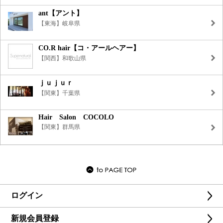
ant【アント】
【東海】岐阜県
CO.R hair【コ・アールヘアー】
【関西】和歌山県
ｊｕｊｕｒ
【関東】千葉県
Hair Salon COCOLO
【関東】群馬県
ログイン
新規会員登録