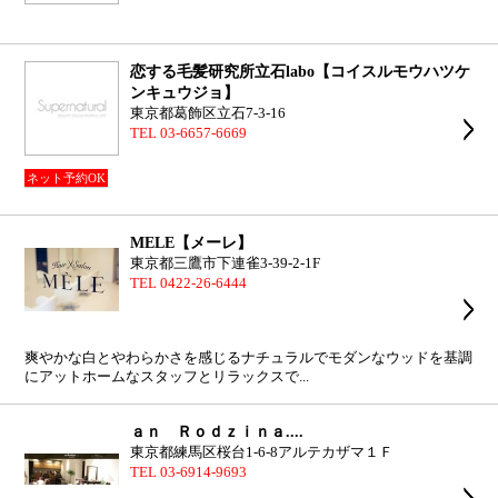
恋する毛髪研究所立石labo【コイスルモウハツケ
ンキュウジョ】
東京都葛飾区立石7-3-16
TEL 03-6657-6669
ネット予約OK
MELE【メーレ】
東京都三鷹市下連雀3-39-2-1F
TEL 0422-26-6444
爽やかな白とやわらかさを感じるナチュラルでモダンなウッドを基調
にアットホームなスタッフとリラックスで...
ａｎ Ｒｏｄｚｉｎａ....
東京都練馬区桜台1-6-8アルテカザマ１Ｆ
TEL 03-6914-9693