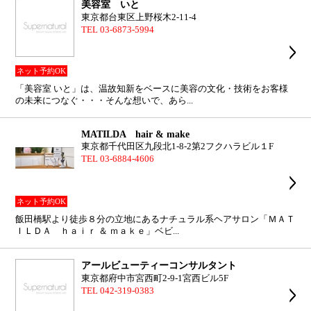
美容室 いと
東京都台東区上野桜木2-11-4
TEL 03-6873-5994
ネット予約OK
「美容室 いと」は、温故知新をベースに美容の文化・技術をお客様
の未来につなぐ・・・そんな想いで、あら...
MATILDA hair & make
東京都千代田区九段北1-8-2第2フクハラビル１F
TEL 03-6884-4606
ネット予約OK
飯田橋駅より徒歩８分の立地にあるナチュラル系ヘアサロン「ＭＡＴ
ＩＬＤＡ ｈａｉｒ ＆ ｍａｋｅ」ベビ...
アールビューティーコンサルタント
東京都府中市宮西町2-9-1宮西ビル5F
TEL 042-319-0383