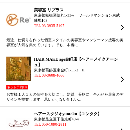
美容室 リプラス
東京都板橋区徳丸1-33-7 ワールドマンション東武
練馬103
TEL 03-3935-5107
最近、仕切りを作った個室スタイルの美容室やマンツーマン接客の美
容室が人気を集めています。でも、本当に...
HAIR MAKE age金町店【ヘアーメイクアージ
ュ】
東京都葛飾区東金町1-11-2 ⅠF
TEL 03-3608-4666
ネット予約OK
お客様１人１人の個性を大切にし、髪質、骨格に、合わせた最良のデ
ザインを提案します、思いがけない新しい...
ヘアースタジオyuntaku【ユンタク】
東京都足立区千住旭町40-4
TEL 050-1090-2811