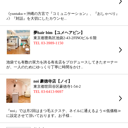
《yuntaku＝沖縄の方言で『コミュニケーション』、『おしゃべり』
♪》『対話』を大切にしたカウンセ...
夢hair bim【ユメヘアビン】
東京都豊島区池袋2-43-2FINOビル６階
TEL 03-3989-1150
池袋でも有数の実力を誇る有名店をプロデュースしてきたオーナー
が、一人のためにゆっくり丁寧に時間をかけ...
noi 豪徳寺店【ノイ】
東京都世田谷区豪徳寺1-54-2
TEL 03-6413-9697
『noi』では月2回はまつ毛エクステ、ネイルに通えるよう≪低価格≫
に設定させて頂いております。お子様...