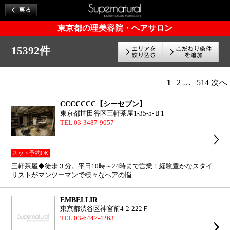
東京都の理美容院・ヘアサロン
15392件
1
|
2
…
|
514
次へ
CCCCCCC【シーセブン】
東京都世田谷区三軒茶屋1-35-5-Ｂ1
TEL 03-3487-9057
ネット予約OK
三軒茶屋◆徒歩３分。平日10時～24時まで営業！経験豊かなスタイ
リストがマンツーマンで様々なヘアの悩...
EMBELLIR
東京都渋谷区神宮前4-2-222Ｆ
TEL 03-6447-4263